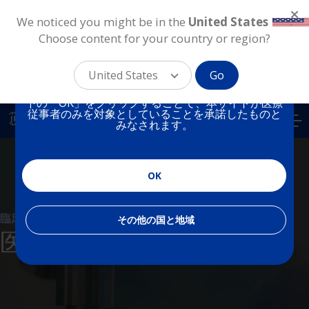
We noticed you might be in the
United States
.
Choose content for your country or region?
本サイトは、日本の医療従
事者を対象としています。
United States
Go
下の「OK」をクリックすることで、本サイトが医療
Skip
従事者のみを対象としていることを承諾したものと
to
JP
みなされます。
main
content
OK
臨床研究
その他の国と地域
医師主導研究