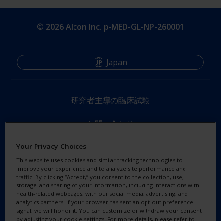
© 2026 Alcon Inc. p-MED-GL-NP-260001
Japan
研究者主導の臨床試験
お問い合わせ
Your Privacy Choices
This website uses cookies and similar tracking technologies to
improve your experience and to analyze site performance and
traffic. By clicking “Accept,” you consent to the collection, use,
storage, and sharing of your information, including interactions with
Footer
プライバシーポリシー
health-related webpages, with our social media, advertising, and
analytics partners. If your browser has sent an opt-out preference
legal
利用規約
signal, we will honor it. You can customize or withdraw your consent
by adjusting your cookie settings. For more details, please refer to