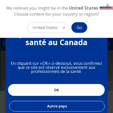
We noticed you might be in the
United States
.
Choose content for your country or region?
Vous êtes sur un site
destiné aux
United States
Go
professionnels de la
Skip
santé au Canada
to
CA
main
content
COMMUNIQUEZ
Canada Affaires
En cliquant sur « OK » ci-dessous, vous confirmez
que ce site est réservé exclusivement aux
professionnels de la santé.
Médicales
OK
XPour contacter les Affaires médicales et obtenir de
l'aide, veuillez remplir le formulaire ci-dessous avec
Autre pays
vos informations personnelles et les détails de votre